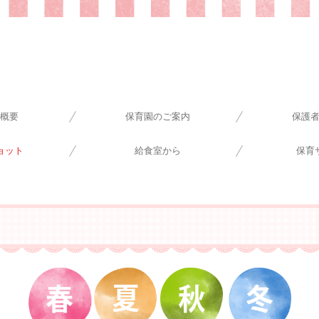
概要
保育園のご案内
保護
ョット
給食室から
保育