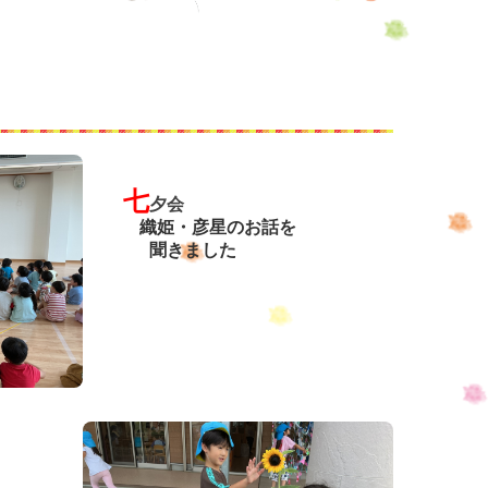
七
夕会
織姫・彦星のお話を
聞きました