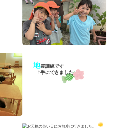
地
震訓練です
上手にできました