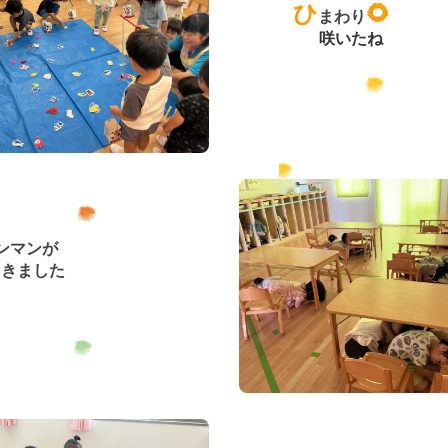
ひ
🌻
まわり
咲いたね
ンマンが
きました