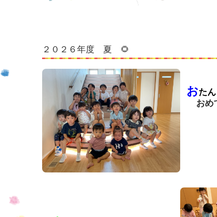
２０２６年度 夏 🌻
お
たん
おめで