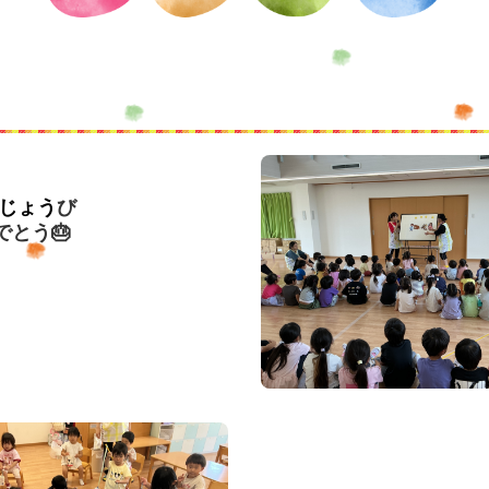
じょう
び
とう🎂