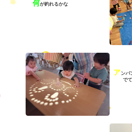
何
が釣れるかな
ア
ンパ
でて